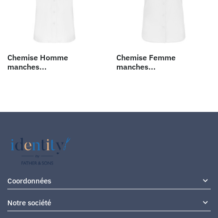
Chemise Homme
Chemise Femme
manches...
manches...
keyboard_arrow_down
Coordonnées

Notre société