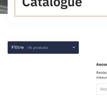
Catalogue
Filtre
(15 produits)
Aucun
Restez
mesure