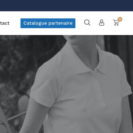
0
tact
Catalogue partenaire